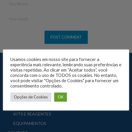
Usamos cookies em nosso site para fornecer a
experiência mais relevante, lembrando suas preferências e
A EMPRESA
visitas repetidas. Ao clicar em “Aceitar todos”, você
concorda com o uso de TODOS os cookies. No entanto,
HOME
você pode visitar "Opções de Cookies" para fornecer um
QUEM SOMOS
consentimento controlado.
ASSISTÊNCIA TÉCNICA
Opções de Cookies
OK
PRODUTOS
KITS E REAGENTES
EQUIPAMENTOS