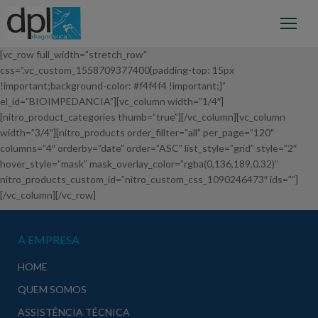
[vc_row full_width=”stretch_row”
css=”.vc_custom_1558709377400{padding-top: 15px
!important;background-color: #f4f4f4 !important;}”
el_id=”BIOIMPEDANCIA”][vc_column width=”1/4″]
[nitro_product_categories thumb=”true”][/vc_column][vc_column
width=”3/4″][nitro_products order_fillter=”all” per_page=”120″
columns=”4″ orderby=”date” order=”ASC” list_style=”grid” style=”2″
hover_style=”mask” mask_overlay_color=”rgba(0,136,189,0.32)”
nitro_products_custom_id=”nitro_custom_css_1090246473″ ids=””]
[/vc_column][/vc_row]
A EMPRESA
HOME
QUEM SOMOS
ASSISTÊNCIA TÉCNICA