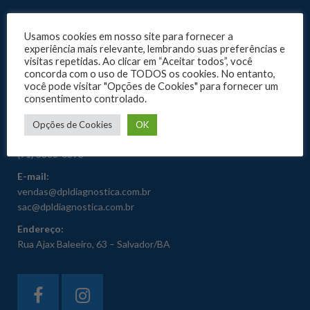
PRODUTOS
Usamos cookies em nosso site para fornecer a
KITS E REAGENTES
experiência mais relevante, lembrando suas preferências e
EQUIPAMENTOS
visitas repetidas. Ao clicar em “Aceitar todos”, você
concorda com o uso de TODOS os cookies. No entanto,
CONTATO
você pode visitar "Opções de Cookies" para fornecer um
consentimento controlado.
ATENDIMENTO
Opções de Cookies
OK
Telefone:
(71) 3385-0393
E-mail:
vendas@dpldiagnostica.com.br
sac@dpldiagnostica.com.br
Endereço:
Rua Ajax Baleeiro, 63 – Salvador/BA