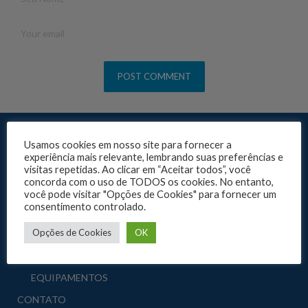
A EMPRESA
Usamos cookies em nosso site para fornecer a
experiência mais relevante, lembrando suas preferências e
HOME
visitas repetidas. Ao clicar em “Aceitar todos”, você
concorda com o uso de TODOS os cookies. No entanto,
QUEM SOMOS
você pode visitar "Opções de Cookies" para fornecer um
consentimento controlado.
ASSISTÊNCIA TÉCNICA
Opções de Cookies
OK
PRODUTOS
KITS E REAGENTES
EQUIPAMENTOS
CONTATO