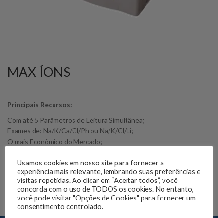
MAX-ÍONS
Principais Recursos:
Com até 5 Parâmetros de Leitura Simultânea;
Exames de: Na/K/Ca/Cl/Ph ou Na/K/Cl/Li;
O mais Econômico do Mercado;
Software em Português.
Usamos cookies em nosso site para fornecer a
experiência mais relevante, lembrando suas preferências e
SOLICITE O FOLDER COMPLETO
visitas repetidas. Ao clicar em “Aceitar todos”, você
concorda com o uso de TODOS os cookies. No entanto,
você pode visitar "Opções de Cookies" para fornecer um
consentimento controlado.