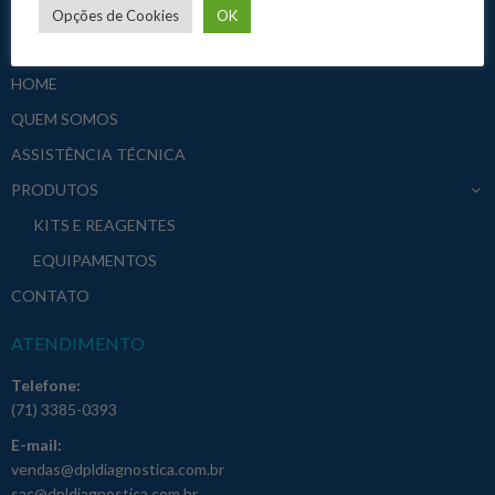
Opções de Cookies
OK
A EMPRESA
HOME
QUEM SOMOS
ASSISTÊNCIA TÉCNICA
PRODUTOS
KITS E REAGENTES
EQUIPAMENTOS
CONTATO
ATENDIMENTO
Telefone:
(71) 3385-0393
E-mail:
vendas@dpldiagnostica.com.br
sac@dpldiagnostica.com.br